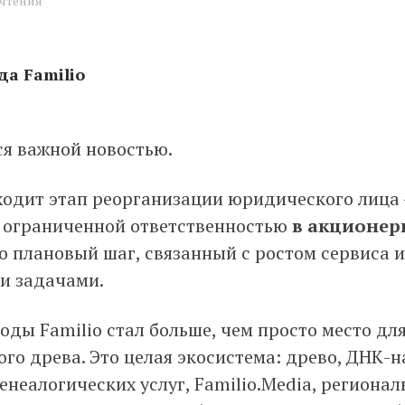
 чтения
а Familio
ся важной новостью.
на новый этап развития
одит этап реорганизации юридического лица 
с ограниченной ответственностью
в акционер
Это плановый шаг, связанный с ростом сервиса
и задачами.
оды Familio стал больше, чем просто место дл
ого древа. Это целая экосистема: древо, ДНК-
енеалогических услуг, Familio.Media, региона