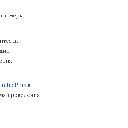
ные меры
ится на
один
ения —
milio Plus
в
емя проведения