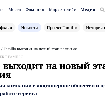
ди
Места
Фамилии
Маркетплейс
Медиа
фхаки
Новости
Проект Familio
История 
и
/ Familio выходит на новый этап развития
ЕКТ FAMILIO
o выходит на новый эт
тия
ия компании в акционерное общество и 
работе сервиса