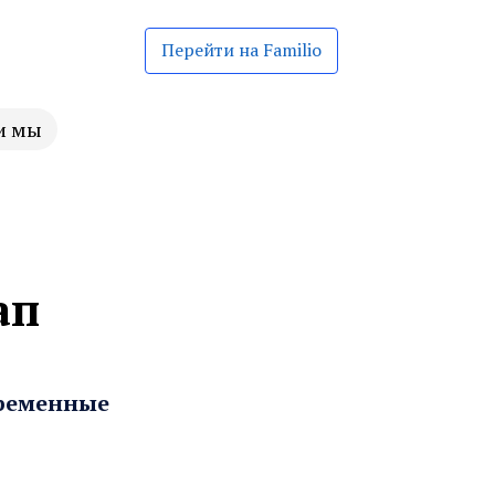
Перейти на Familio
и мы
ап
временные