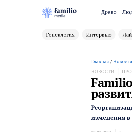
Древо
Лю
Генеалогия
Интервью
Лай
Главная
/
Новост
НОВОСТИ
ПРО
Famili
разви
Реорганизац
изменения в 