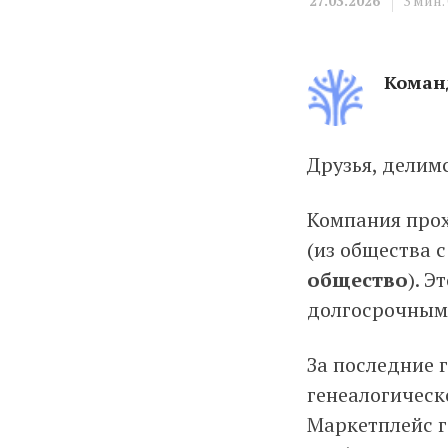
27.03.2026
3
мин.
Команд
Друзья, делим
Familio выходит 
Компания прох
(из общества 
общество
). 
долгосрочным
За последние г
генеалогическ
Маркетплейс г