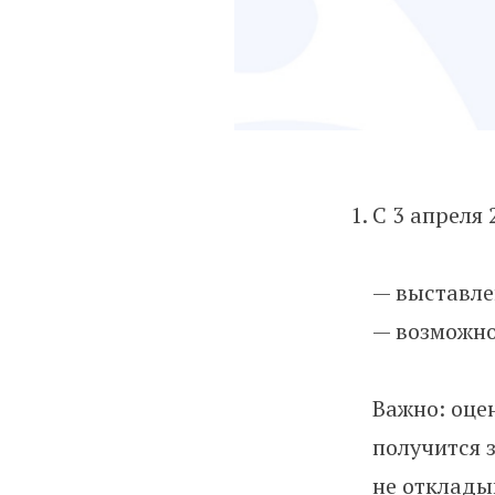
С 3 апреля
— выставле
— возможно
Важно: оце
получится з
не откладыв