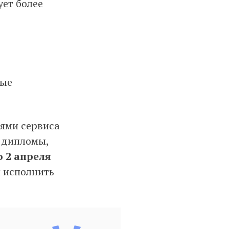
ует более
ные
ями сервиса
е дипломы,
о 2 апреля
я исполнить