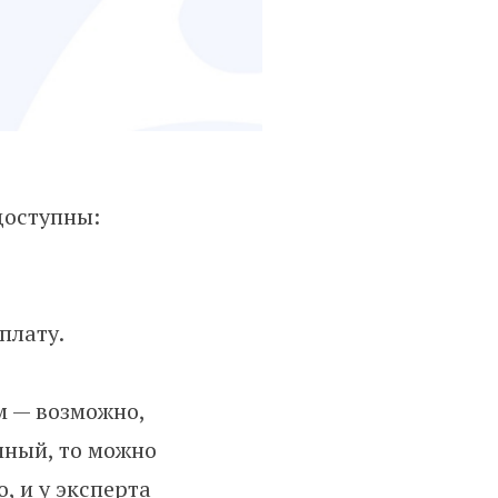
доступны:
плату.
м — возможно,
емный, то можно
, и у эксперта