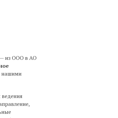
— из ООО в АО
ное
 и нашими
я ведения
направление,
льные