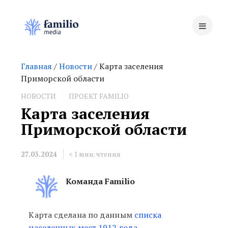
Главная
/
Новости
/ Карта заселения
Приморской области
НОВОСТИ
ПРОЕКТ FAMILIO
Карта заселения
Приморской области
27.03.2024
< 1
мин. чтения
Команда Familio
Карта сделана по данным
списка
Карта заселения Приморской об
населенных мест 1912 года
.