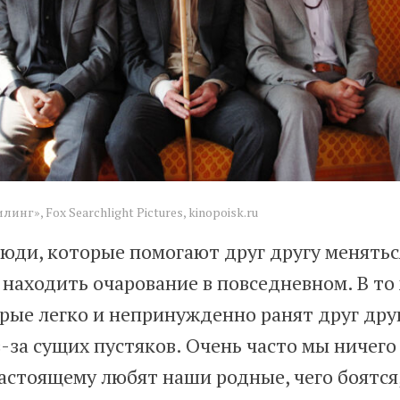
г», Fox Searchlight Pictures, kinopoisk.ru
люди, которые помогают друг другу менятьс
 находить очарование в повседневном. В то
орые легко и непринужденно ранят друг дру
-за сущих пустяков. Очень часто мы ничего 
настоящему любят наши родные, чего боятся,