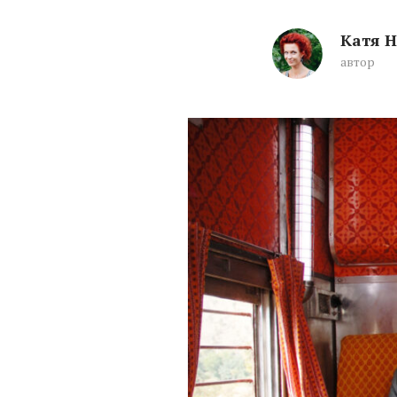
Катя 
автор
10 фильмов о се