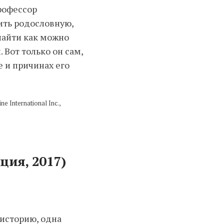
рофессор
ить родословную,
найти как можно
 Вот только он сам,
е и причинах его
e International Inc.,
ция, 2017)
историю, одна