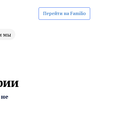
Перейти на Familio
и мы
рии
 не