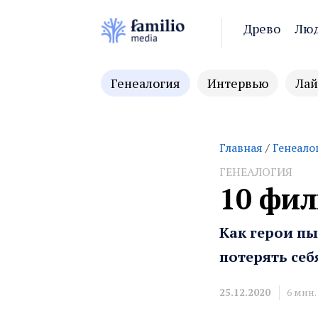
Древо
Лю
Генеалогия
Интервью
Лай
Главная
/
Генеало
ГЕНЕАЛОГИЯ
10 фил
Как герои п
потерять себ
25.12.2020
6
мин.