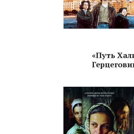
«Путь Хал
Герцеговин