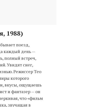
, 1988)
ибывает поезд,
да каждый день —
ь, полный встреч,
й. Увидят снег,
изнью. Режиссер Тео
миры которого
хи, вкусы, ощущаешь
ист и фантазер — он
еркивая, что «фильм
ка, звучащая в