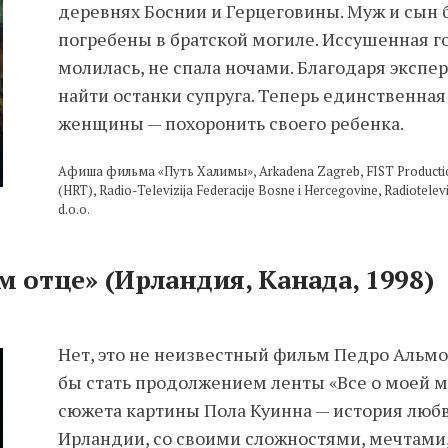
деревнях Боснии и Герцеговины. Муж и сын 
погребены в братской могиле. Иссушенная 
молилась, не спала ночами. Благодаря экспер
найти останки супруга. Теперь единственная
женщины — похоронить своего ребенка.
Афиша фильма «Путь Халимы», Arkadena Zagreb, FIST Production,
(HRT), Radio-Televizija Federacije Bosne i Hercegovine, Radiotelevi
d.o.o.
м отце» (Ирландия, Канада, 1998)
Нет, это не неизвестный фильм Педро Альмо
бы стать продолжением ленты «Все о моей м
сюжета картины Пола Куинна — история люб
Ирландии, со своими сложностями, мечтам