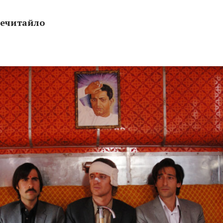
Нечитайло
мейной истории