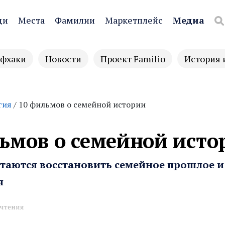
ди
Места
Фамилии
Маркетплейс
Медиа
фхаки
Новости
Проект Familio
История 
гия
/ 10 фильмов о семейной истории
ьмов о семейной исто
ытаются восстановить семейное прошлое и
я
 чтения