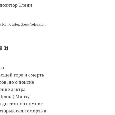
мпозитор Элени
Film Center, Greek Television
я и
 о
есшей горе и смерть
ов, но о поиске
ние завтра.
 Прица) Мирзу
 до сих пор помнит
оторый сеял смерть в