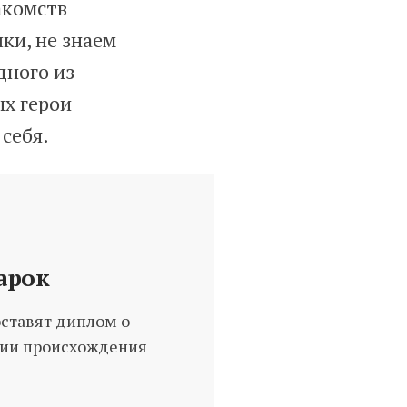
акомств
ки, не знаем
дного из
ых герои
себя.
арок
оставят диплом о
рии происхождения