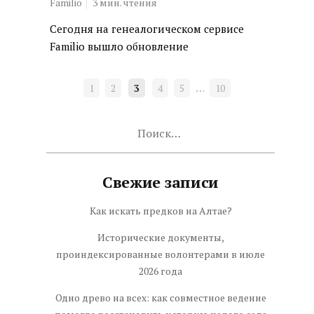
Familio
3
мин. чтения
Сегодня на генеалогическом сервисе
Familio вышло обновление
ПАГИНАЦИЯ
…
1
2
3
4
5
10
ЗАПИСЕЙ
Найти:
Свежие записи
Как искать предков на Алтае?
Исторические документы,
проиндексированные волонтерами в июле
2026 года
Одно древо на всех: как совместное ведение