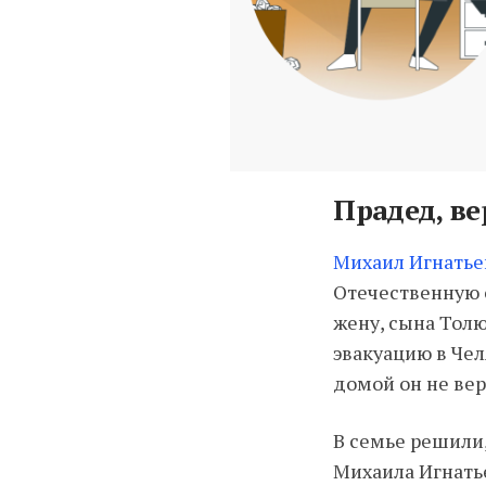
Прадед, в
Михаил Игнатье
Отечественную с
жену, сына Толю
эвакуацию в Чел
домой он не вер
В семье решили,
Михаила Игнатье