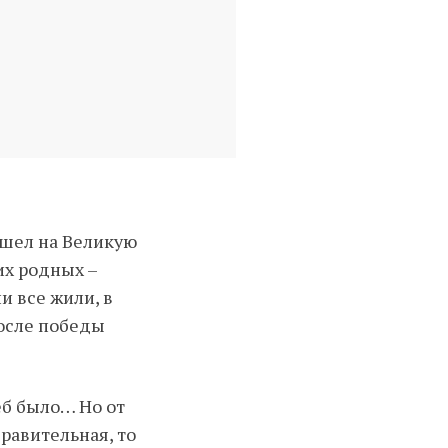
 ушел на Великую
их родных –
и все жили, в
после победы
еб было… Но от
равительная, то