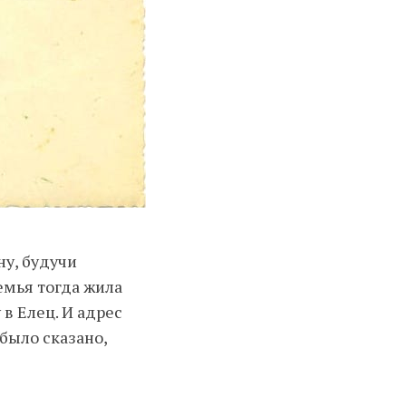
ну, будучи
емья тогда жила
в Елец. И адрес
 было сказано,