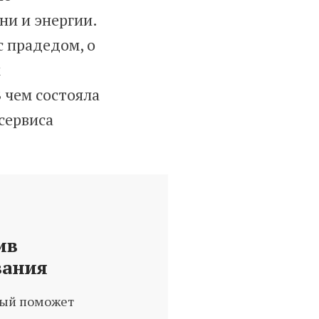
ни и энергии.
с прадедом, о
м
 чем состояла
 сервиса
ив
вания
рый поможет