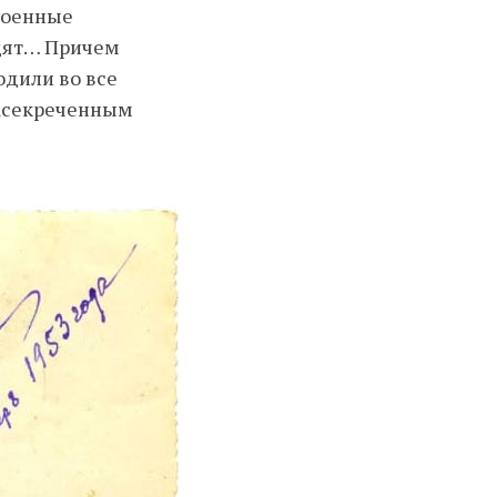
военные
одят… Причем
одили во все
засекреченным