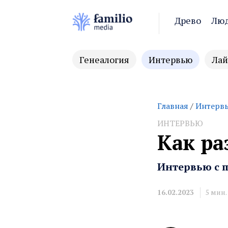
Древо
Лю
Генеалогия
Интервью
Лай
Главная
/
Интерв
ИНТЕРВЬЮ
Как ра
Интервью с п
16.02.2023
5
мин.