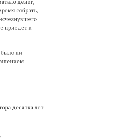
ватало денег,
время собрать,
 исчезнувшего
не приедет к
 было ни
глашением
тора десятка лет