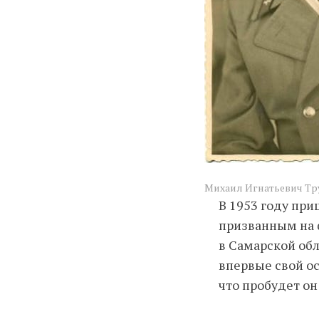
Михаил Игнатьевич Тру
В 1953 году при
призванным на ф
в Самарской обл
впервые свой ос
что пробудет он