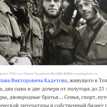
август 1941 год. Павел Трошкин/МАММ/МДФ/russianphoto.ru
лава Викторовича Кадетова
, живущего в То
, два сына и две дочери от полутора до 23 л
ры, двоюродные братья… Семья, спорт, пут
ической литературы и собственный бизнес 