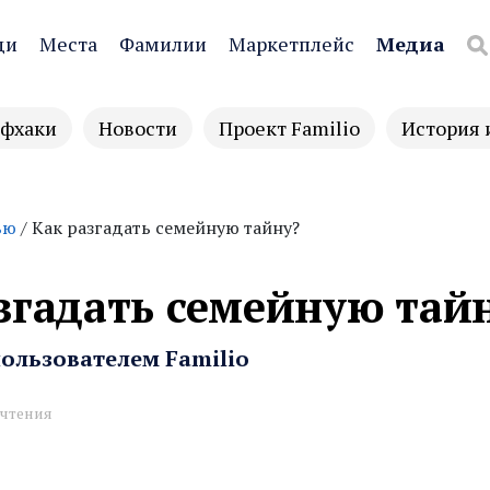
ди
Места
Фамилии
Маркетплейс
Медиа
фхаки
Новости
Проект Familio
История 
ью
/ Как разгадать семейную тайну?
згадать семейную тай
ользователем Familio
 чтения