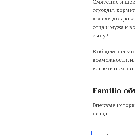
Смятение и шок 
одежды, кормили
копали до крова
отца и мужа и в
сыну?
В общем, несмот
возможности, н
встретиться, но 
Familio о
Впервые историе
назад.