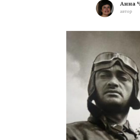
Анна 
автор
Как разгадать се