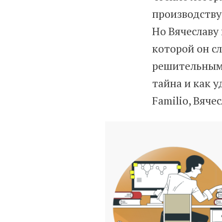
производству 
Но Вячеславу 
которой он с
решительным 
тайна и как у
Familio, Вяче