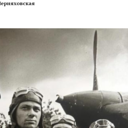
Черняховская
мейную тайну?