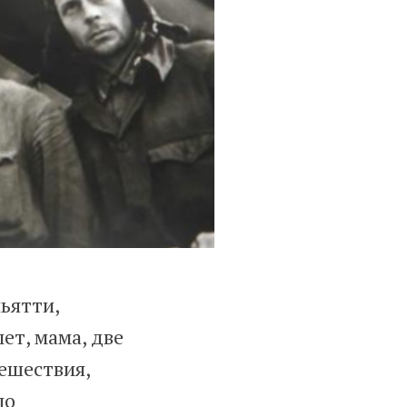
льятти,
ет, мама, две
ешествия,
по