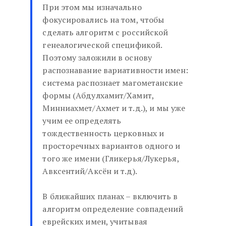
При этом мы изначально
фокусировались на том, чтобы
сделать алгоритм с российской
генеалогической спецификой.
Поэтому заложили в основу
распознавание вариативности имен:
система распознает магометанские
формы (Абдулхамит/Хамит,
Минниахмет/Ахмет и т.д.), и мы уже
учим ее определять
тождественность церковных и
просторечных вариантов одного и
того же имени (Гликерья/Лукерья,
Авксентий/Аксён и т.д).
В ближайших планах – включить в
алгоритм определение совпадений
еврейских имен, учитывая