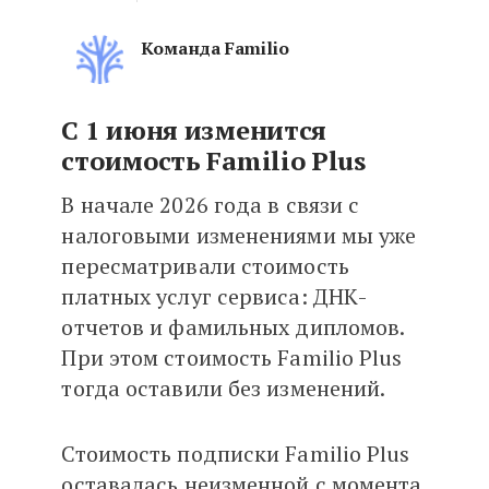
Команда Familio
С 1 июня изменится стоимость F
С 1 июня изменится
стоимость Familio Plus
В начале 2026 года в связи с
налоговыми изменениями мы уже
пересматривали стоимость
платных услуг сервиса: ДНК-
отчетов и фамильных дипломов.
При этом стоимость Familio Plus
тогда оставили без изменений.
Стоимость подписки Familio Plus
оставалась неизменной с момента