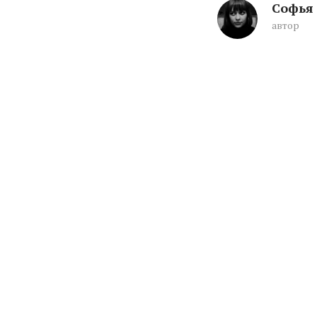
Софья
автор
«Но ведь он же ма