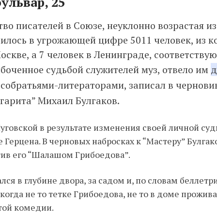
ульвар, 25
во писателей в Союзе, неуклонно возрастая из 
илось в угрожающей цифре 5011 человек, из к
оскве, а 7 человек в Ленинграде, соответству
абоченное судьбой служителей муз, отвело им
д
 собратьями-литераторами, записал в чернови
гарита” Михаил Булгаков.
Луговской в результате изменения своей личной су
 Герцена. В черновых набросках к “Мастеру” Булга
тив его “Шалашом Грибоедова”.
ся в глубине двора, за садом и, по словам беллетр
огда не то тетке Грибоедова, не то в доме прожи
той комедии.