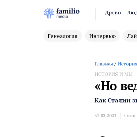
Древо
Лю
Генеалогия
Интервью
Лай
Главная
/
История
ИСТОРИЯ И МЫ
«Но ве
Как Сталин 
31.03.2021
5
мин.