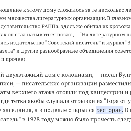
ошение к этому дому сложилось за те несколько ле
ем множества литературных организаций. В главно
дставительство РАППа, здесь же обитал их кровож
как он стал называться позже, — “На литературном п
сь издательство “Советский писатель” и журнал “З
азета” и другие разнообразные объединения совет
и прочее).
й двухэтажный дом с колоннами, — писал Булг
писи, — писательские организации разместили
наты верхнего этажа отошли под канцелярии и
 где тетка якобы слушала отрывки из “Горя от 
 заседания, а в подвале открылся
ресторан.
В 
исатель” в 1928 году можно было прочесть сле