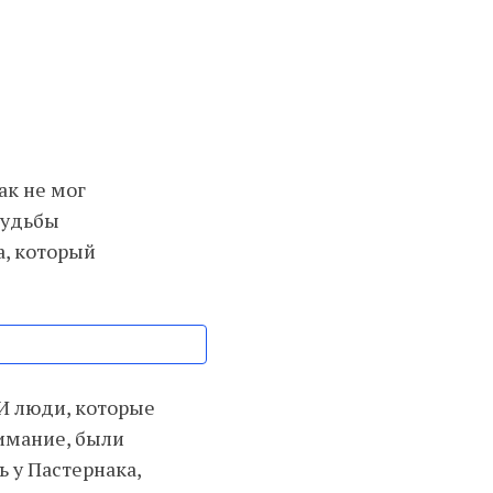
ак не мог
судьбы
а, который
 И люди, которые
имание, были
 у Пастернака,