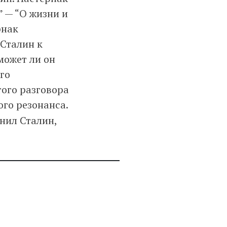
” — “О жизни и
рнак
 Сталин к
может ли он
Его
ого разговора
го резонанса.
онил Сталин,