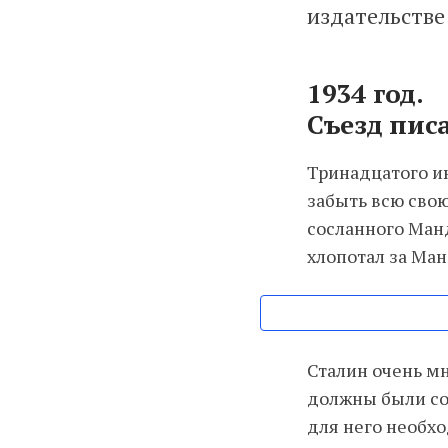
издательств
1934 год.
Съезд пис
Тринадцатого ию
забыть всю свою
сосланного Манд
хлопотал за Ма
Сталин очень мн
должны были со
для него необхо