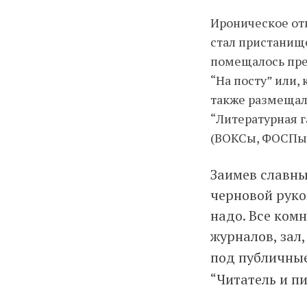
Ироническое отн
стал пристанищ
помещалось пре
“На посту” или, 
также размещали
“Литературная г
(ВОКСы, ФОСПы 
Заимев славны
черновой руко
надо. Все ком
журналов, зал,
под публичные
“Читатель и п