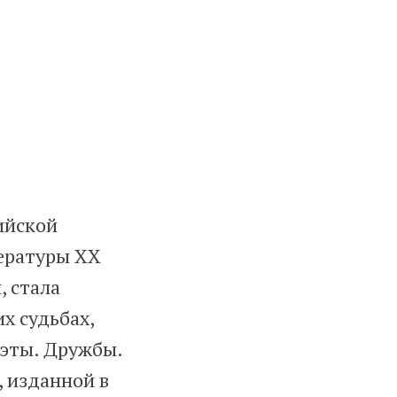
ийской
ературы XX
, стала
их судьбах,
оэты. Дружбы.
, изданной в