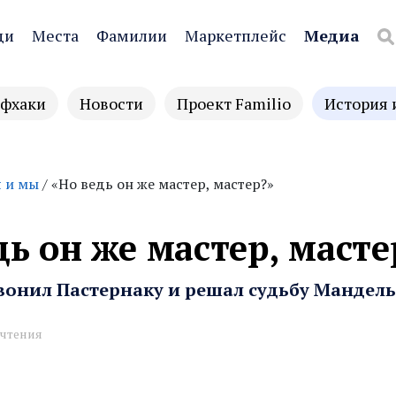
ди
Места
Фамилии
Маркетплейс
Медиа
фхаки
Новости
Проект Familio
История 
 и мы
/ «Но ведь он же мастер, мастер?»
дь он же мастер, масте
звонил Пастернаку и решал судьбу Мандел
 чтения