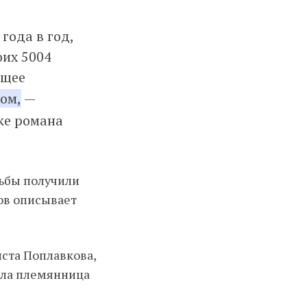
года в год,
оих 5004
ющее
ом,
—
ке романа
дьбы получили
ков описывает
иста Поплавкова,
вала племянница