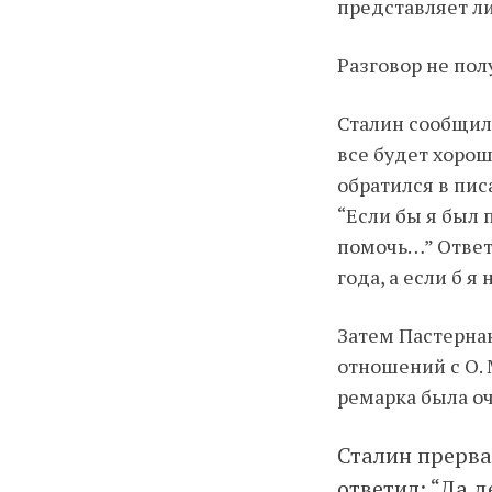
представляет ли
Разговор не пол
Сталин сообщил
все будет хоро
обратился в пис
“Если бы я был 
помочь…” Ответ 
года, а если б я
Затем Пастернак
отношений с О. 
ремарка была оч
Сталин прерва
ответил: “Да д