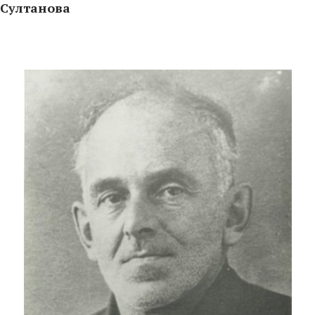
 Султанова
стер, мастер?»