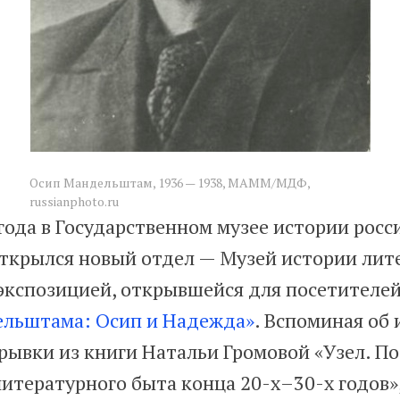
Осип Мандельштам, 1936 — 1938, MAMM/МДФ,
russianphoto.ru
 года в Государственном музее истории росс
ткрылся новый отдел — Музей истории лит
 экспозицией, открывшейся для посетителей
ельштама: Осип и Надежда»
. Вспоминая об 
рывки из книги Натальи Громовой «Узел. П
литературного быта конца 20-х–30-х годов»