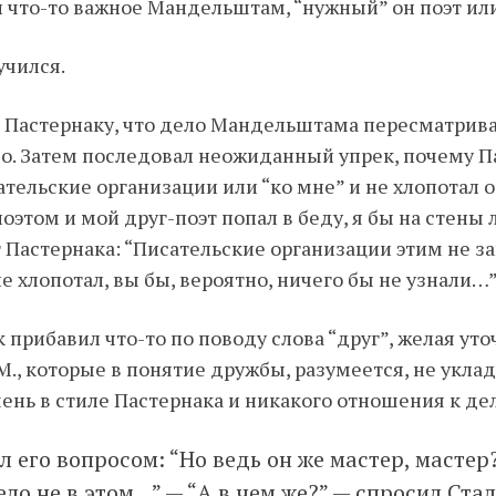
 что-то важное Мандельштам, “нужный” он поэт или
учился.
 Пастернаку, что дело Мандельштама пересматривае
шо. Затем последовал неожиданный упрек, почему П
ательские организации или “ко мне” и не хлопотал
поэтом и мой друг-поэт попал в беду, я бы на стены 
Пастернака: “Писательские организации этим не з
 не хлопотал, вы бы, вероятно, ничего бы не узнали…
 прибавил что-то по поводу слова “друг”, желая уто
М., которые в понятие дружбы, разумеется, не укла
ень в стиле Пастернака и никакого отношения к дел
л его вопросом: “Но ведь он же мастер, мастер
ело не в этом…” — “А в чем же?” — спросил Ста