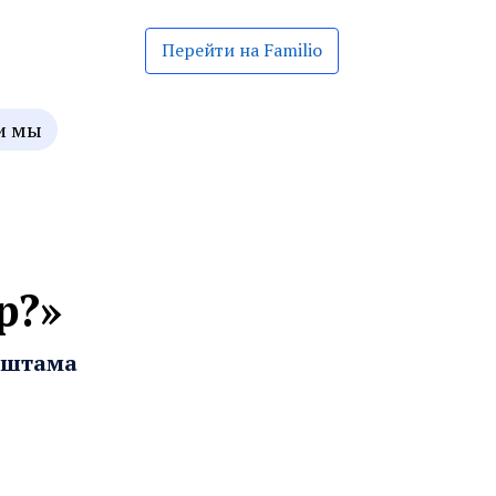
Перейти на Familio
и мы
р?»
ьштама