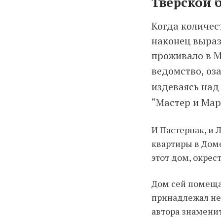
Тверской б
Когда количест
наконец выраз
проживало в М
ведомство, оз
издеваясь над
“Мастер и Мар
И Пастернак, и 
квартиры в Доме
этот дом, окрес
Дом сей помещал
принадлежал нек
автора знамени