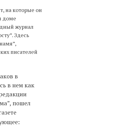
т, на которые он
м доме
адный журнал
осту”. Здесь
намя”,
ских писателей
аков в
сь в нем как
 редакции
ума”, пошел
газете
дующее: