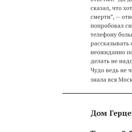
сказал, что хо
смерти”, — от
попробовал сно
телефону боль
рассказывать о
неожиданно по
делать не над
Чудо ведь не ч
знала вся Моск
Дом Герце