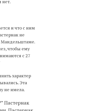
 нет.
тся и что с ним
астернак не
 о Мандельштаме.
лез, чтобы ему
анимаются с 27
”
чнить характер
дывались. Эта
у не имела.
?” Пастернак
лин. Пастернак