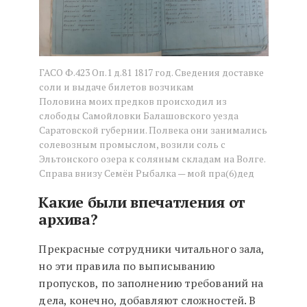
ГАСО Ф.423 Оп.1 д.81 1817 год. Сведения доставке
соли и выдаче билетов возчикам
Половина моих предков происходил из
слободы Самойловки Балашовского уезда
Саратовской губернии. Полвека они занимались
солевозным промыслом, возили соль с
Эльтонского озера к соляным складам на Волге.
Справа внизу Семён Рыбалка — мой пра(6)дед
Какие были впечатления от
архива?
Прекрасные сотрудники читального зала,
но эти правила по выписыванию
пропусков, по заполнению требований на
дела, конечно, добавляют сложностей. В