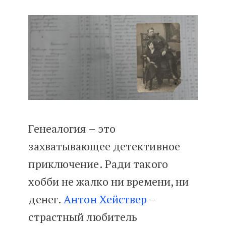
Архивы и ДНК-тесты
Генеалогия – это
захватывающее детективное
приключение. Ради такого
хобби не жалко ни времени, ни
денег.
Антон Хействер
–
страстный любитель