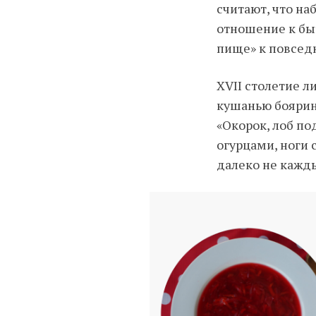
считают, что н
отношение к быт
пище» к повсед
XVII столетие 
кушанью боярина
«Окорок, лоб по
огурцами, ноги 
далеко не кажды