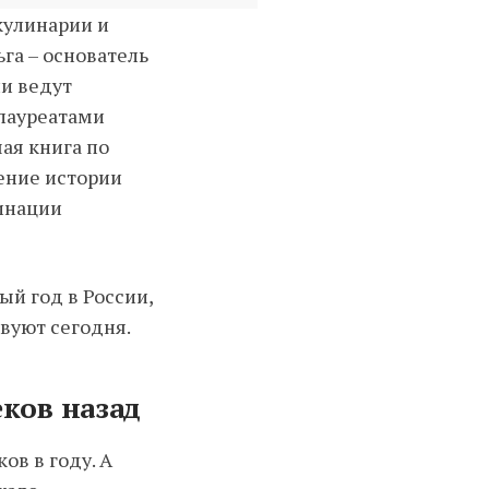
кулинарии и
га – основатель
ни ведут
 лауреатами
ая книга по
ение истории
минации
ый год в России,
вуют сегодня.
ков назад
ов в году. А