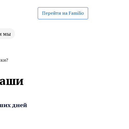
Перейти на Familio
и мы
шки?
наши
ших дней