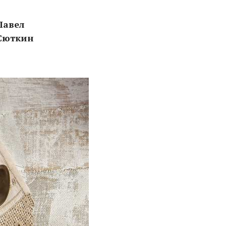
Павел
Сюткин
абушки?