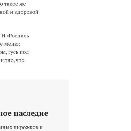
о такое же
сной и здоровой
 И «Роспись
ое меню:
ом, гусь под
видно, что
ное наследие
киных пирожков и