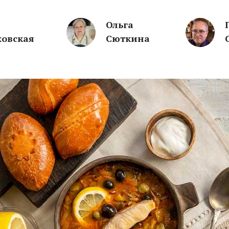
Ольга
ховская
Сюткина
 Новый год наши бабушки и праб