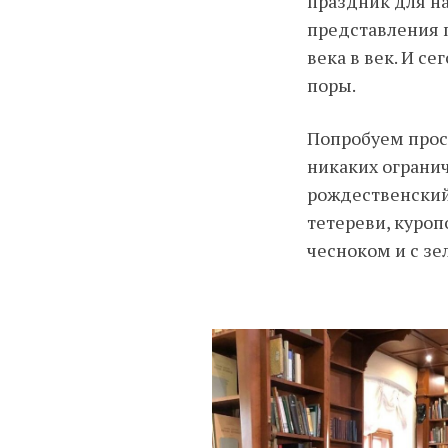
праздник для на
представления п
века в век. И 
поры.
Попробуем просл
никаких огранич
рождественский 
тетереви, куроп
чесноком и с зе