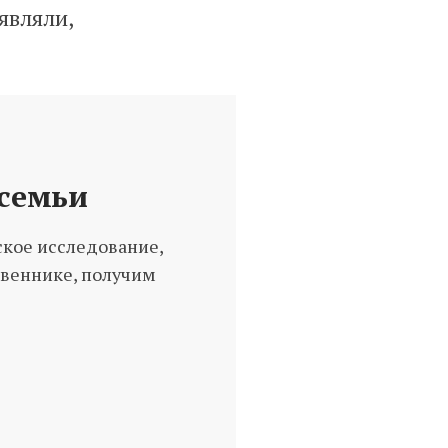
являли,
 семьи
кое исследование,
веннике, получим