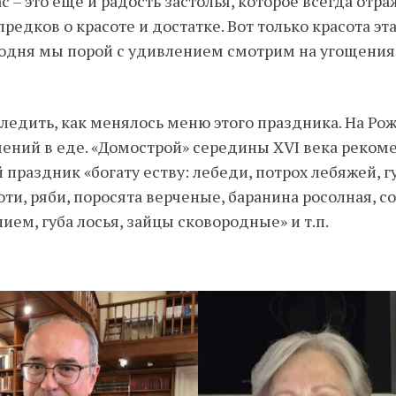
с – это еще и радость застолья, которое всегда отра
редков о красоте и достатке. Вот только красота эт
сегодня мы порой с удивлением смотрим на угощени
едить, как менялось меню этого праздника. На Ро
ений в еде. «Домострой» середины XVI века реком
праздник «богату еству: лебеди, потрох лебяжей, г
оти, ряби, поросята верченые, баранина росолная, с
лием, губа лосья, зайцы сковородные» и т.п.