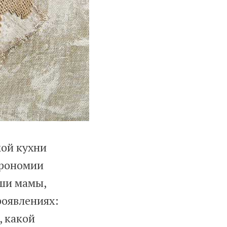
кой кухни
трономии
аши мамы,
роявлениях:
, какой