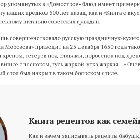
абор упомянутых в «Домострое» блюд имеет примерн
у наших предков 500 лет назад, как и «Книга о вку
невному питанию советских граждан.
лишь совершенствовало русскую праздничную кухню.
 Морозова» приводит на 25 декабря 1650 года так
д хреном, тетерев под сливами, поросенок под хрен
свиные с чесноком, гусь жаркой, утка жаркая…» Оче
й стол был накрыт в таком боярском стиле.
Книга рецептов как семей
Как и зачем записывать рецепты бабуш