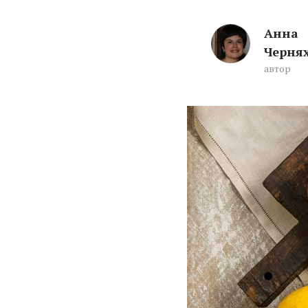
Анна
Черня
автор
Что готовили на