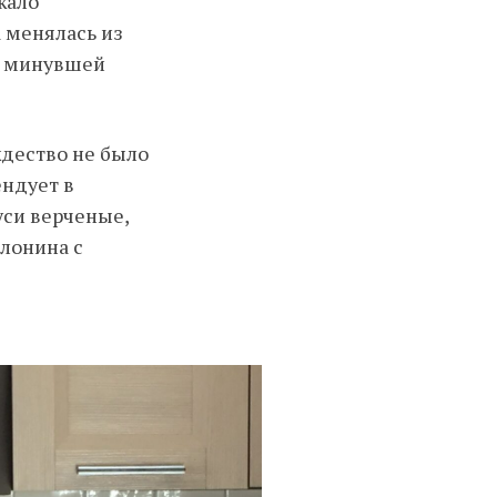
жало
а менялась из
я минувшей
ждество не было
ендует в
уси верченые,
олонина с