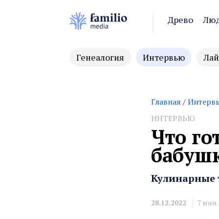
Древо
Лю
Генеалогия
Интервью
Лай
Главная
/
Интерв
ИНТЕРВЬЮ
Что го
бабуш
Кулинарные 
28.12.2022
7
мин.