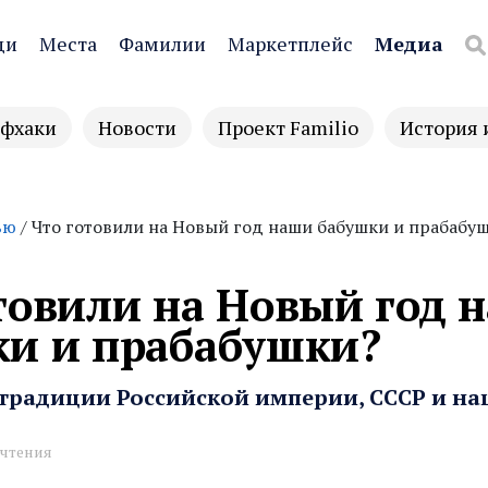
ди
Места
Фамилии
Маркетплейс
Медиа
фхаки
Новости
Проект Familio
История 
ью
/ Что готовили на Новый год наши бабушки и прабабу
товили на Новый год 
ки и прабабушки?
традиции Российской империи, СССР и на
 чтения