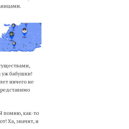
ьницами.
существами,
а уж бабушки!
лет ничего не
епредставимо
Я помню, как-то
т! Ха, значит, и