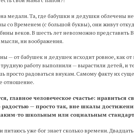
 есть свои мама с папой?!
она медали. Та, где бабушки и дедушки облечены н
ны со Временем (с большой буквы), они живут откуд
бины веков. В шесть лет невозможно представить В
 мысли, ни воображения.
оны — от бабушек и дедушек исходит ровное, как от
 трудную работу выполнили — вырастили детей, и т
ь просто радоваться внукам. Самому факту их суще
ое отношение.
тся, главное человеческое счастье: нравиться 
о радостью — просто так, вне шкалы достижени
 каким-то школьным или социальным стандар
ти питаюсь уже бог знает сколько времени. Двадцать