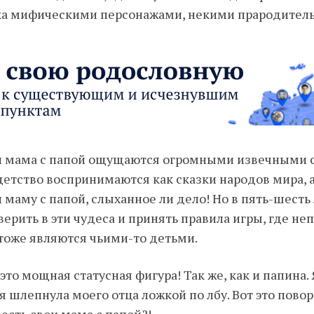
ка мифическими персонажами, некими прародител
 и мама с папой ощущаются огромными извечными 
детство воспринимаются как сказки народов мира, 
маму с папой, слыханное ли дело! Но в пять-шесть 
оверить в эти чудеса и принять правила игры, где н
тоже являются чьими-то детьми.
то мощная статусная фигура! Так же, как и папина. 
я шлепнула моего отца ложкой по лбу. Вот это поворо