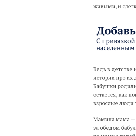
живыми, и слег
Ведь в детстве
истории про их 
Бабушки родили 
остается, как п
взрослые люди 
Мамина мама — э
за обедом бабул