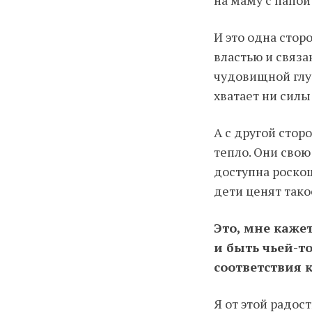
на маму с папой
И это одна стор
властью и связа
чудовищной глу
хватает ни силы
А с другой стор
тепло. Они свою
доступна роскош
дети ценят так
Это, мне каже
и быть чьей-т
соответствия
Я от этой радос