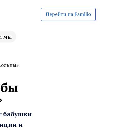
Перейти на Familio
и мы
овольны»
обы
»
т бабушки
диции и