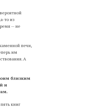
евероятной
а-то из
ремя — не
 каменной печи,
еперь им
ствования. А
своим близким
й и
там.
 пять книг