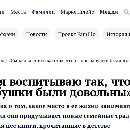
ди
Места
Фамилии
Маркетплейс
Медиа
фхаки
Новости
Проект Familio
История 
ью
/ «Сына я воспитываю так, чтобы обе бабушки были д
я воспитываю так, чт
бушки были довольны
а о том, какое место в ее жизни занимаю
как она придумывает новые семейные тра
ля нее книги, прочитанные в детстве