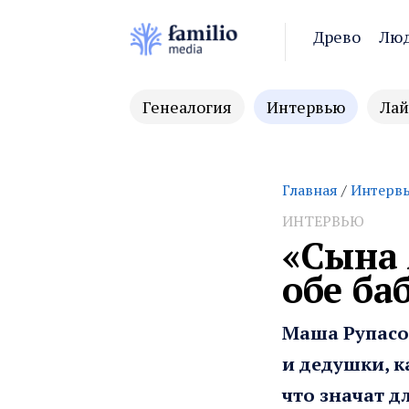
Древо
Лю
Генеалогия
Интервью
Лай
Главная
/
Интерв
ИНТЕРВЬЮ
«Сына 
обе ба
Маша Рупасов
и дедушки, 
что значат д