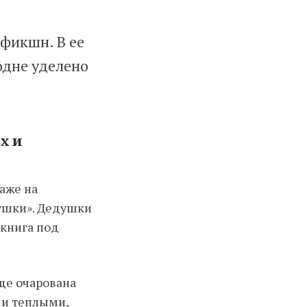
-фикшн. В ее
одне уделено
х и
даже на
рушки». Дедушки
 книга под
еще очарована
 и теплыми,