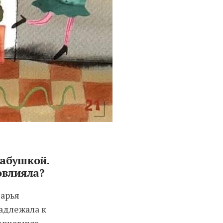
бабушкой.
овлияла?
Марья
надлежала к