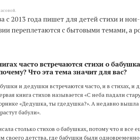
асовой.
а с 2013 года пишет для детей стихи и нон
зии переплетаются с бытовыми темами, а р
нигах часто встречаются стихи о бабушка
очему? Что эта тема значит для вас?
абушки и дедушки встречаются часто, и в стихах, и 
ервая книга стихов называется «С неба падали ста
борнике «Дедушка, ты гдедушка?». А недавно вышла
растут бабули».
исала столько стихов о бабушках, потому что я все 
м своего детства, где бабушки были одновременно