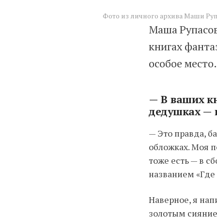
Фото из личного архива Маши Руп
Маша Рупасов
книгах фанта
особое место.
—
В ваших к
дедушках — п
— Это правда, б
обложках. Моя п
тоже есть — в с
названием «Где 
Наверное, я нап
золотым сияние