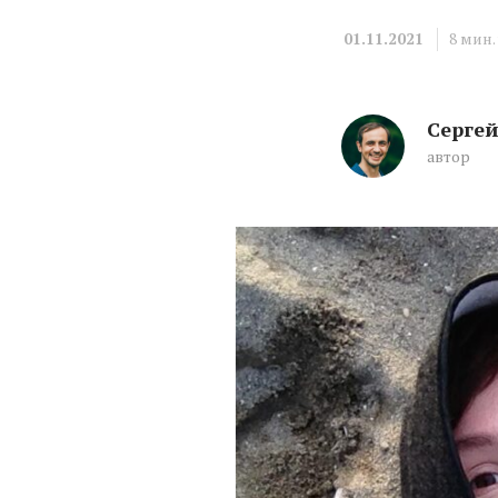
01.11.2021
8
мин.
Серге
автор
«Сына я воспиты