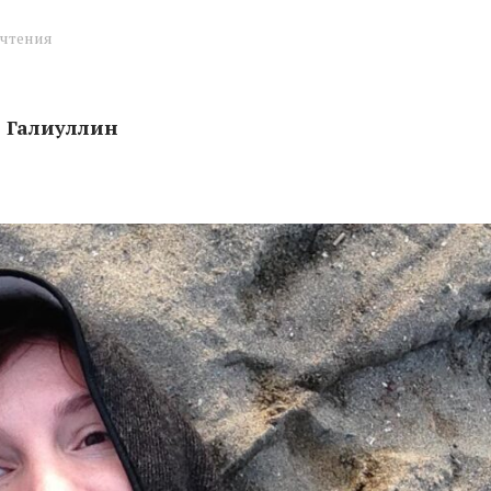
 чтения
й Галиуллин
ваю так, чтобы обе бабушки были