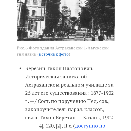
Рис. 6. Фото здания Астраханской 1-й мужской
гимназии (
источник фото
)
Березин Тихон Платонович.
Историческая записка об
Астраханском реальном училище за
25 лет его существования : 1877-1902
г. — / Сост. по поручению Пед. сов.,
законоучителель парал. классов,
свящ. Тихон Березин. — Казань, 1902.
— . — [4], 120, [2], II с. (
доступно по