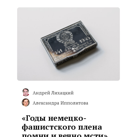
Андрей Лихацкий
Александра Ипполитова
«Годы немецко-
фашистского плена
помни и вечно мсти»