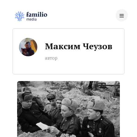
Максим Чеузов
автор