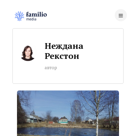
Неждана
Рекстон
автор