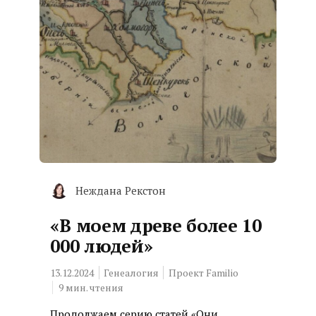
Неждана Рекстон
«В моем древе более 10
000 людей»
13.12.2024
Генеалогия
Проект Familio
9
мин. чтения
Продолжаем серию статей «Они