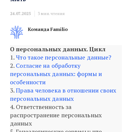
24.07.2025
3
мин. чтения
Команда Familio
О персональных данных. Цикл
Права человека в отношении сво
1.
Что такое персональные данные?
2.
Согласие на обработку
персональных данных: формы и
особенности
3.
Права человека в отношении своих
персональных данных
4. Ответственность за
распространение персональных
данных
5. Генеалогические сервисы: что