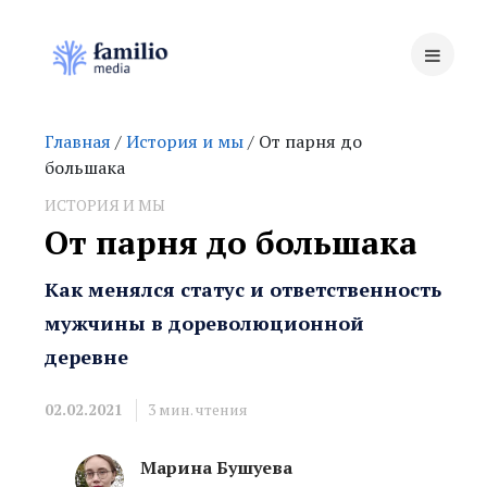
Главная
/
История и мы
/ От парня до
большака
ИСТОРИЯ И МЫ
От парня до большака
Как менялся статус и ответственность
мужчины в дореволюционной
деревне
02.02.2021
3
мин. чтения
Марина Бушуева