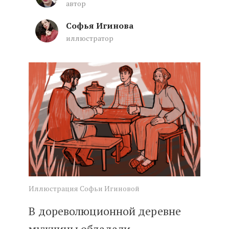
автор
Софья Игинова
иллюстратор
От парня до большака
Иллюстрация Софьи Игиновой
В дореволюционной деревне
мужчины обладали