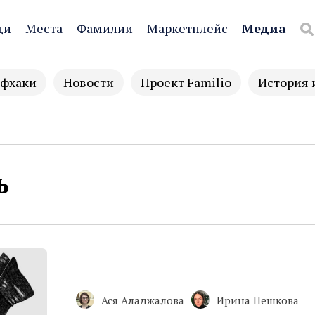
ди
Места
Фамилии
Маркетплейс
Медиа
фхаки
Новости
Проект Familio
История 
ь
Ася Аладжалова
Ирина Пешкова