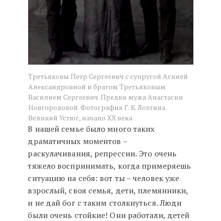
Третьяковы Петр Сергеевич с супругой Агнией
Александровной и братом Третьяковым
Василием Сергеевич. Предки мужа Анастасии
Новгородовой. Фотография Г. К. Лохтина.
Великий Устюг, начало XX века
В нашей семье было много таких
драматичных моментов –
раскулачивания, репрессии. Это очень
тяжело воспринимать, когда примеряешь
ситуацию на себя: вот ты – человек уже
взрослый, своя семья, дети, племянники,
и не дай бог с таким столкнуться. Люди
были очень стойкие! Они работали, детей