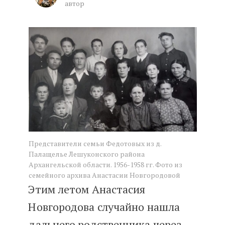
автор
Familio помог мне в поиске пре
Представители семьи Федотовых из д.
Палащелье Лешуконского района
Архангельской области. 1956-1958 гг. Фото из
семейного архива Анастасии Новгородовой
Этим летом Анастасия
Новгородова случайно нашла
дальнего родственника через