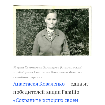
«Двигаюсь от загадки к загадке
Мария Семеновна Хромцова (Старковская),
прабабушка Анастасии Коваленко. Фото из
семейного архива
Анастасия Коваленко
– одна из
победителей акции Familio
«Сохраните историю своей