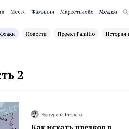
ди
Места
Фамилии
Маркетплейс
Медиа
фхаки
Новости
Проект Familio
История 
ть 2
Екатерина Петрова
Как искать предков в