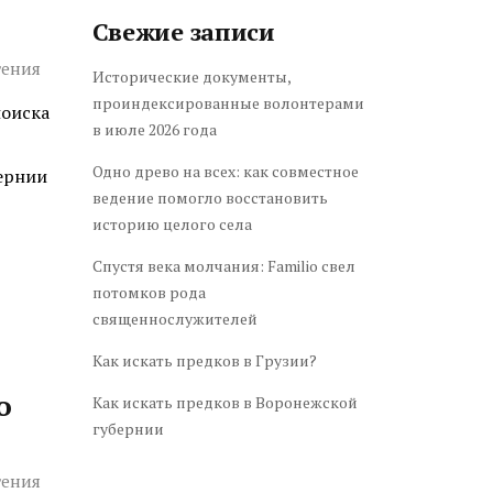
Свежие записи
тения
Исторические документы,
проиндексированные волонтерами
поиска
в июле 2026 года
Одно древо на всех: как совместное
ернии
ведение помогло восстановить
историю целого села
Спустя века молчания: Familio свел
потомков рода
священнослужителей
Как искать предков в Грузии?
о
Как искать предков в Воронежской
губернии
тения