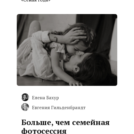
Елена Бахур
Евгения Гильденбрандт
Больше, чем семейная
фотосессия