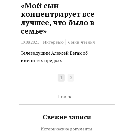
«Мой сын
концентрирует все
лучшее, что было в
семье»
19.08.2021
Интервью
6
мин. чтения
Телеведущий Алексей Бегак об
именитых предках
ПАГИНАЦИЯ
1
2
ЗАПИСЕЙ
Найти:
Свежие записи
Исторические документы,